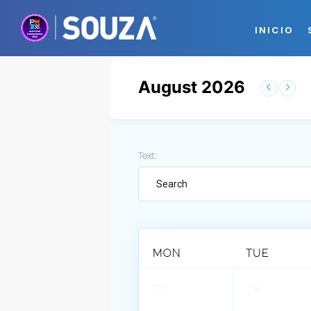
INICIO
August 2026
Text:
MON
TUE
27
28