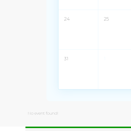
24
25
31
1
No event found!