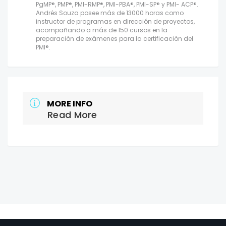
PgMP®, PMP®, PMI-RMP®, PMI-PBA®, PMI-SP® y PMI- ACP®.
Andrés Souza posee más de 13000 horas como
instructor de programas en dirección de proyectos,
acompañando a más de 150 cursos en la
preparación de exámenes para la certificación del
PMI®.
MORE INFO
Read More