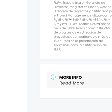
PMP®. Especialista en Gerencia de
Proyectos, Magister en Diseño, Gestión
Dirección de Proyectos y certificado p
el Project Management Institute como
PgMP®, PMP®, PMI-RMP®, PMI-PBA®, PMI-
SP® y PMI- ACP®. Andrés Souza posee
más de 13000 horas como instructor
de programas en dirección de
proyectos, acompañando a más de
150 cursos en la preparación de
exámenes para la certificación del
PMI®.
MORE INFO
Read More