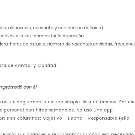
le, alcanzable, relevante y con tiempo definido).
tivos a la vez, para evitar la dispersión.
lara: horas de estudio, número de vacantes enviadas, frecuenc
ta de control y claridad.
mprometió con él
ma sin seguimiento es una simple lista de deseos. Por es
a personal con hitos semanales. No usó una app
con tres columnas: Objetivo – Fecha – Responsable (ella
evisar sus avances y reprogramar cuando era necesario