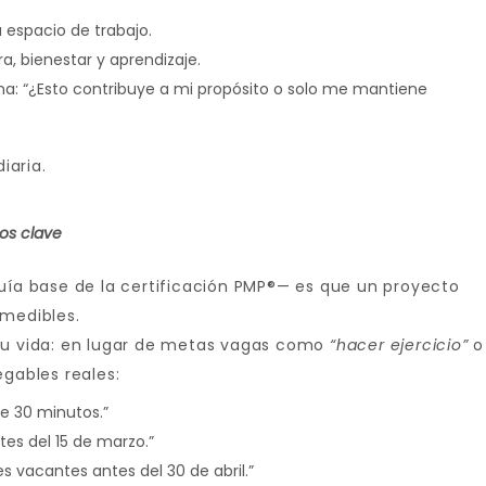
su espacio de trabajo.
era, bienestar y aprendizaje.
a: “¿Esto contribuye a mi propósito o solo me mantiene
iaria.
vos clave
guía base de la certificación PMP®— es que un proyecto
 medibles.
 su vida: en lugar de metas vagas como
“hacer ejercicio”
o
egables reales:
e 30 minutos.”
tes del 15 de marzo.”
es vacantes antes del 30 de abril.”