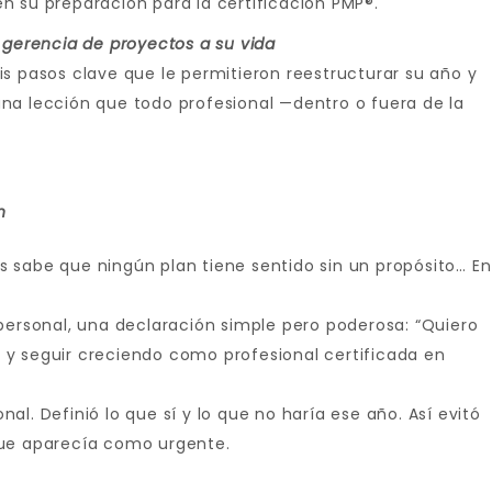
n su preparación para la certificación PMP®.
 gerencia de proyectos a su vida
s pasos clave que le permitieron reestructurar su año y
na lección que todo profesional —dentro o fuera de la
n
 sabe que ningún plan tiene sentido sin un propósito… En
personal, una declaración simple pero poderosa: “Quiero
to y seguir creciendo como profesional certificada en
l. Definió lo que sí y lo que no haría ese año. Así evitó
que aparecía como urgente.