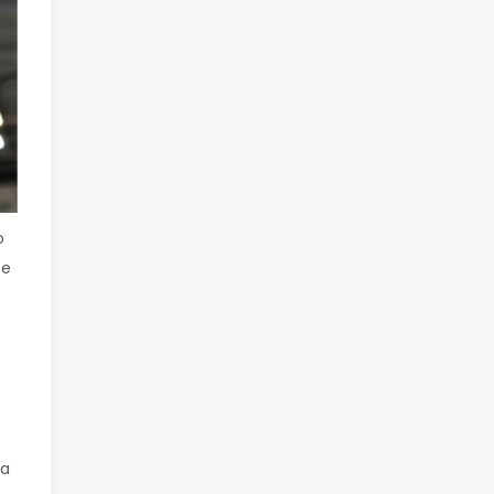
o
ue
sa