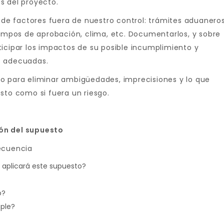
s del proyecto.
e factores fuera de nuestro control: trámites aduaneros
iempos de aprobación, clima, etc. Documentarlos, y sobre
ticipar los impactos de su posible incumplimiento y
s adecuadas.
o para eliminar ambigüedades, imprecisiones y lo que
sto como si fuera un riesgo.
ón del supuesto
ecuencia
aplicará este supuesto?
o?
mple?